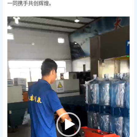
一同携手共创辉煌。
视
频
播
放
器