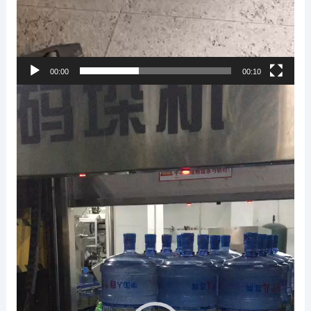
00:00
00:10
视
频
播
放
器