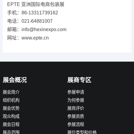
EPTE 亚洲国际电商包装展
手机：86-13311739162
电话：021-64881007
邮箱：info@hexinexpo.com
网址：www.epte.cn
展会概况
展商专区
展会简介
参展申请
组织机构
为何参展
展会优势
展商评价
观众构成
参展资质
展会日程
参展流程
展品范围
展位类型和价格