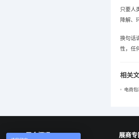
只要人
降解、
换句话
性，任
相关
电商包
展会概况
展商专