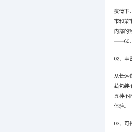
疫情下
市和菜
内部的
——6
02、
从长远
蔬包装
五种不
体验。
03、可