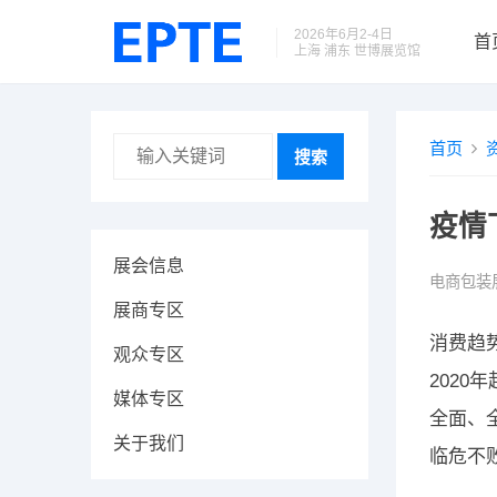
2026年6月2-4日
首
上海 浦东 世博展览馆
首页
搜索
疫情
展会信息
电商包装
展商专区
消费趋
观众专区
202
媒体专区
全面、
关于我们
临危不