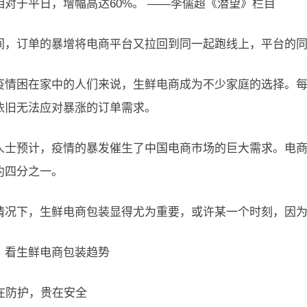
相对于平日，增幅高达60%。 ——李儒超《潜望》栏目
间，订单的暴增将电商平台又拉回到同一起跑线上，平台的
疫情困在家中的人们来说，生鲜电商成为不少家庭的选择。
依旧无法应对暴涨的订单需求。
人士预计，疫情的暴发催生了中国电商市场的巨大需求。电
约四分之一。
情况下，生鲜电商包装显得尤为重要，或许某一个时刻，因
，看生鲜电商包装趋势
重在防护，贵在安全