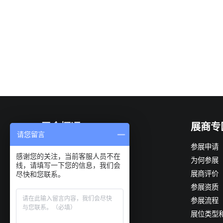
展会概况
展商专
请您留言
展会简介
参展申请
感谢您的关注，当前客服人员不在
组织机构
为何参展
线，请填写一下您的信息，我们会
展会优势
展商评价
尽快和您联系。
观众构成
参展资质
展会日程
参展流程
展品范围
展位类型