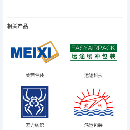
相关产品
美茜包装
运途科技
索力纺织
鸿运包装