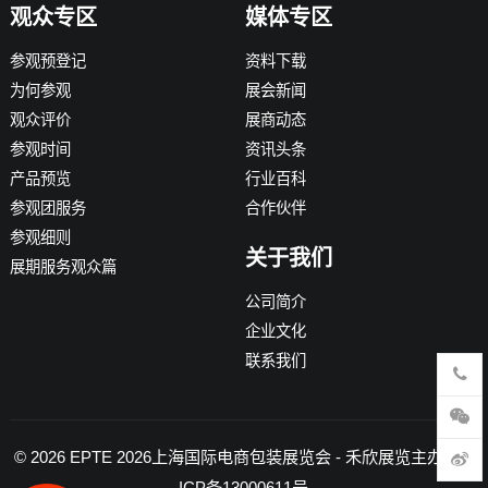
观众专区
媒体专区
参观预登记
资料下载
为何参观
展会新闻
观众评价
展商动态
参观时间
资讯头条
产品预览
行业百科
参观团服务
合作伙伴
参观细则
关于我们
展期服务观众篇
公司简介
企业文化
联系我们
© 2026
EPTE 2026上海国际电商包装展览会
- 禾欣展览主办 -
沪
ICP备13000611号