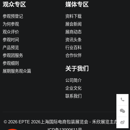
观众专区
媒体专区
参观预登记
资料下载
为何参观
展会新闻
观众评价
展商动态
参观时间
资讯头条
产品预览
行业百科
参观团服务
合作伙伴
参观细则
关于我们
展期服务观众篇
公司简介
企业文化
联系我们
© 2026
EPTE 2026上海国际电商包装展览会
- 禾欣展览主办 -
沪
ICP备13000611号