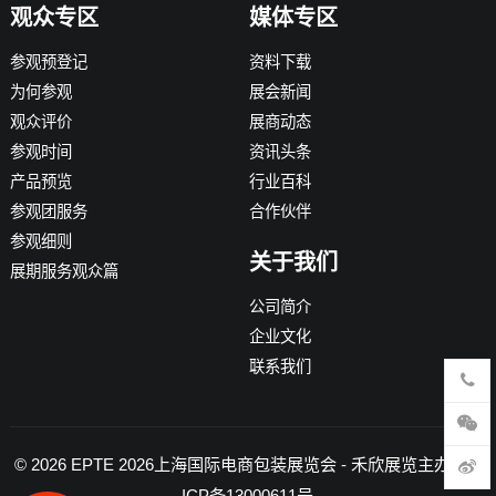
观众专区
媒体专区
参观预登记
资料下载
为何参观
展会新闻
观众评价
展商动态
参观时间
资讯头条
产品预览
行业百科
参观团服务
合作伙伴
参观细则
关于我们
展期服务观众篇
公司简介
企业文化
联系我们
© 2026
EPTE 2026上海国际电商包装展览会
- 禾欣展览主办 -
沪
ICP备13000611号