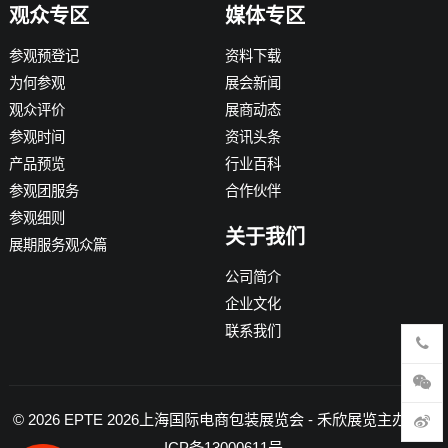
观众专区
媒体专区
参观预登记
资料下载
为何参观
展会新闻
观众评价
展商动态
参观时间
资讯头条
产品预览
行业百科
参观团服务
合作伙伴
参观细则
关于我们
展期服务观众篇
公司简介
企业文化
联系我们
© 2026
EPTE 2026上海国际电商包装展览会
- 禾欣展览主办 -
沪
ICP备13000611号