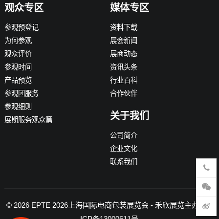
观众专区
媒体专区
参观预登记
资料下载
为何参观
展会新闻
观众评价
展商动态
参观时间
资讯头条
产品预览
行业百科
参观团服务
合作伙伴
参观细则
关于我们
展期服务观众篇
公司简介
企业文化
联系我们
© 2026
EPTE 2026上海国际电商包装展览会
- 禾欣展览主办 -
沪
ICP备13000611号