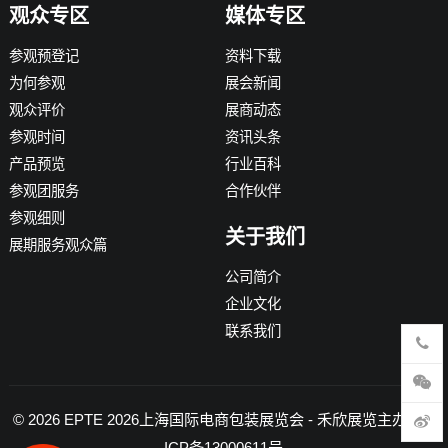
观众专区
媒体专区
参观预登记
资料下载
为何参观
展会新闻
观众评价
展商动态
参观时间
资讯头条
产品预览
行业百科
参观团服务
合作伙伴
参观细则
关于我们
展期服务观众篇
公司简介
企业文化
联系我们
© 2026
EPTE 2026上海国际电商包装展览会
- 禾欣展览主办 -
沪
ICP备13000611号