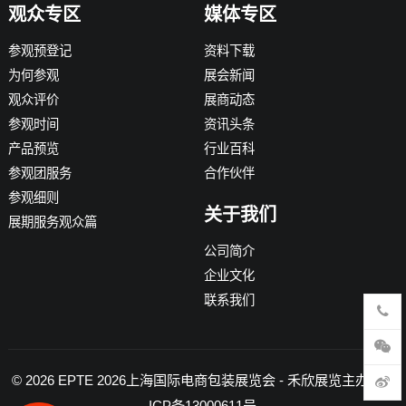
观众专区
媒体专区
参观预登记
资料下载
为何参观
展会新闻
观众评价
展商动态
参观时间
资讯头条
产品预览
行业百科
参观团服务
合作伙伴
参观细则
关于我们
展期服务观众篇
公司简介
企业文化
联系我们
© 2026
EPTE 2026上海国际电商包装展览会
- 禾欣展览主办 -
沪
ICP备13000611号