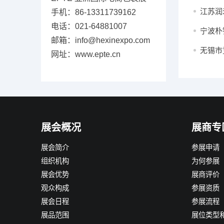
江苏润
手机：86-13311739162
电话：021-64881007
宁波朴
邮箱：info@hexinexpo.com
无锡市
网址：www.epte.cn
展会概况
展商专
展会简介
参展申请
组织机构
为何参展
展会优势
展商评价
观众构成
参展资质
展会日程
参展流程
展品范围
展位类型