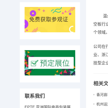
温州天
空板行
个领域
公司在
业、浙
技型企业
相关
香河县
联系我们
杭州运
EPTE 亚洲国际电商包装展