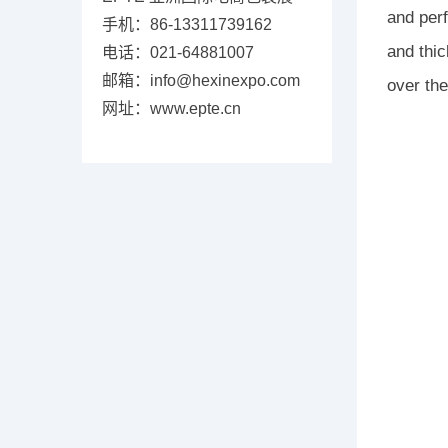
and perf
手机：86-13311739162
and thi
电话：021-64881007
邮箱：info@hexinexpo.com
over the
网址：www.epte.cn