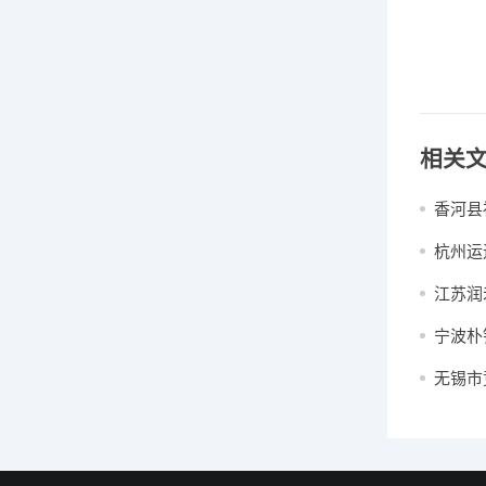
相关
香河县
杭州运
江苏润
宁波朴
无锡市