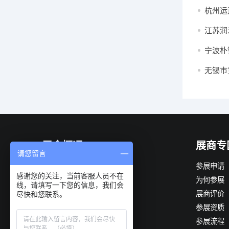
杭州运
江苏润
宁波朴
无锡市
展会概况
展商专
请您留言
展会简介
参展申请
感谢您的关注，当前客服人员不在
组织机构
为何参展
线，请填写一下您的信息，我们会
展会优势
展商评价
尽快和您联系。
观众构成
参展资质
展会日程
参展流程