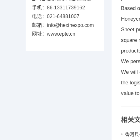
手机：86-13311739162
Based on
电话：021-64881007
Honeyco
邮箱：info@hexinexpo.com
Sheet pr
网址：www.epte.cn
square m
products
We pers
We will 
the logi
value t
相关
香河县