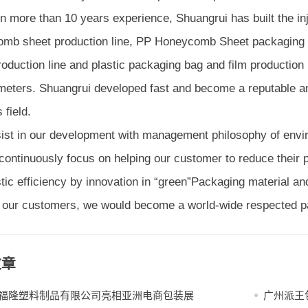
 more than 10 years experience, Shuangrui has built the in
mb sheet production line, PP Honeycomb Sheet packaging cr
oduction line and plastic packaging bag and film production 
eters. Shuangrui developed fast and become a reputable and 
 field.
ist in our development with management philosophy of envir
continuously focus on helping our customer to reduce their 
stic efficiency by innovation in “green”Packaging material 
o our customers, we would become a world-wide respected p
文章
福隆塑料制品有限公司亮相亚洲电商包装展
广州派王