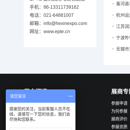
香河县
手机：86-13311739162
杭州运
电话：021-64881007
邮箱：info@hexinexpo.com
江苏润
网址：www.epte.cn
宁波朴
无锡市
展会概况
展商专
请您留言
展会简介
参展申请
感谢您的关注，当前客服人员不在
组织机构
为何参展
线，请填写一下您的信息，我们会
展会优势
展商评价
尽快和您联系。
观众构成
参展资质