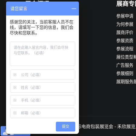
展会概况
展商专
请您留言
展会简介
参展申请
感谢您的关注，当前客服人员不在
组织机构
为何参展
线，请填写一下您的信息，我们会
展会优势
展商评价
尽快和您联系。
观众构成
参展资质
展会日程
参展流程
展品范围
展位类型
推荐供应商
广告服务
往届回顾
参展细则
往届图片
展期服务
数据统计
© 2026
EPTE 2026上海国际电商包装展览会
- 禾欣展览
提交