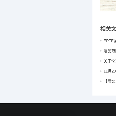
相关
EPT
展品范
关于“
的通知
11月
会
【展馆
术展