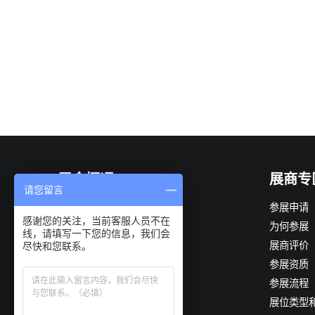
展会概况
展商专
请您留言
展会简介
参展申请
感谢您的关注，当前客服人员不在
组织机构
为何参展
线，请填写一下您的信息，我们会
展会优势
展商评价
尽快和您联系。
观众构成
参展资质
展会日程
参展流程
展品范围
展位类型